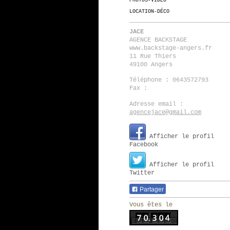
PHOTOS-VIDÉO
LOCATION-DÉCO
JACE
AGENCE BACKSTAGE
www.backstage-angers.fr
11 Rue Thiers
49100
Angers
Téléphone :
0643572793
Fax :
Adresse email :
agencejace@gmail.com
Afficher le profil
Facebook
Afficher le profil
Twitter
Partager
Vous êtes le