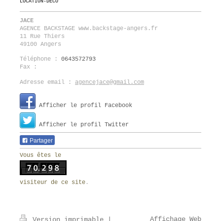
LOCATION-DÉCO
JACE
AGENCE BACKSTAGE www.backstage-angers.fr
11 Rue Thiers
49100
Angers
Téléphone :
0643572793
Fax :
Adresse email :
agencejace@gmail.com
Afficher le profil Facebook
Afficher le profil Twitter
Partager
Vous êtes le
visiteur de ce site
.
Affichage Web
Version imprimable
|